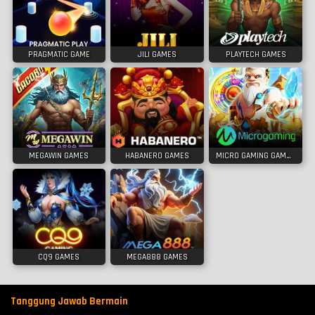
PRAGMATIC GAME
JILI GAMES
PLAYTECH GAMES
MEGAWIN GAMES
HABANERO GAMES
MICRO GAMING GAMES
CQ9 GAMES
MEGA888 GAMES
Tanggung Jawab Bermain