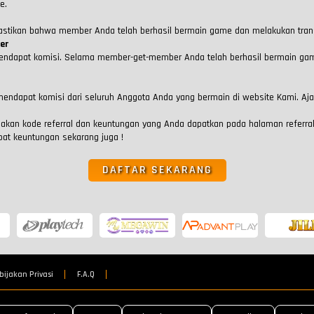
e.
stikan bahwa member Anda telah berhasil bermain game dan melakukan trans
er
mendapat komisi. Selama member-get-member Anda telah berhasil bermain ga
mendapat komisi dari seluruh Anggota Anda yang bermain di website Kami. A
kan kode referral dan keuntungan yang Anda dapatkan pada halaman referral
at keuntungan sekarang juga !
DAFTAR SEKARANG
bijakan Privasi
F.A.Q