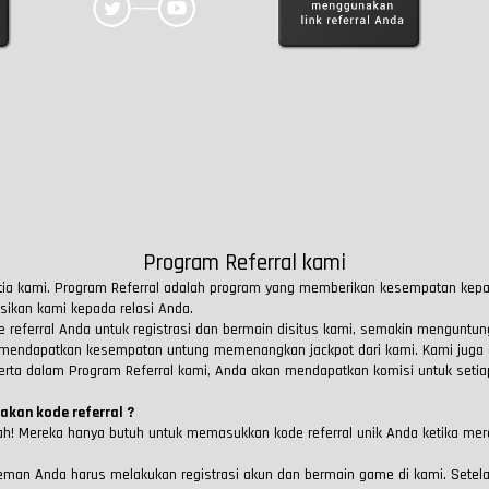
Program Referral kami
setia kami. Program Referral adalah program yang memberikan kesempatan kepa
kan kami kepada relasi Anda.
referral Anda untuk registrasi dan bermain disitus kami, semakin mengunt
an mendapatkan kesempatan untung memenangkan jackpot dari kami. Kami juga
erta dalam Program Referral kami, Anda akan mendapatkan komisi untuk seti
kan kode referral ?
h! Mereka hanya butuh untuk memasukkan kode referral unik Anda ketika merek
– teman Anda harus melakukan registrasi akun dan bermain game di kami. Sete