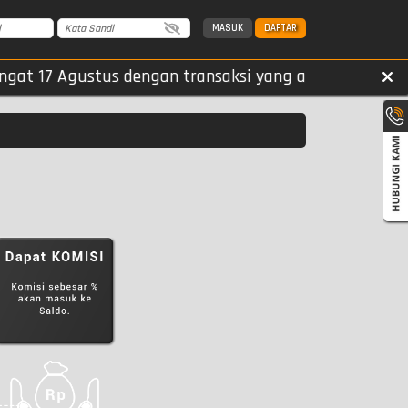
MASUK
DAFTAR
 17 Agustus dengan transaksi yang aman. Jangan lupa p