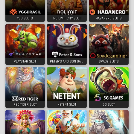
YGG SLOTS
NO LIMIT CITY SLOT
HABANERO SLOTS
PLAYSTAR SLOT
PETER'S AND SON GAMING SLOT
SPADE SLOTS
RED TIGER SLOT
NETENT SLOT
5G SLOT